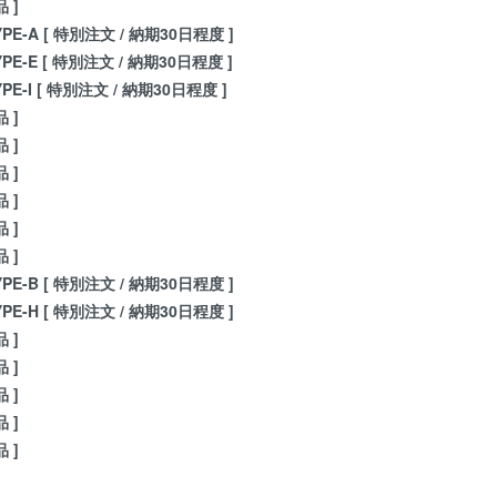
 ]
E-A [ 特別注文 / 納期30日程度 ]
E-E [ 特別注文 / 納期30日程度 ]
E-I [ 特別注文 / 納期30日程度 ]
 ]
 ]
 ]
 ]
 ]
 ]
E-B [ 特別注文 / 納期30日程度 ]
E-H [ 特別注文 / 納期30日程度 ]
 ]
 ]
 ]
 ]
 ]