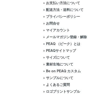
»
お支払い方法について
»
配送方法・送料について
»
プライバシーポリシー
»
お問合せ
»
マイアカウント
»
メールマガジン登録・解除
»
PEAQ （ピーク）とは
»
PEAQサイトマップ
»
サイズについて
»
素材生地について
»
Be on PEAQ カスタム
»
サンプルについて
»
よくあるご質問
»
ロゴプリントサンプル