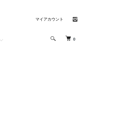
マイアカウント
0