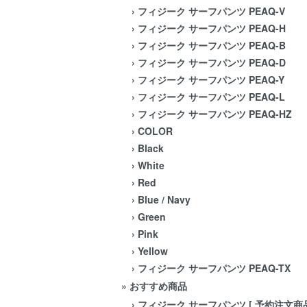
›
フィジーク サーフパンツ PEAQ-V
›
フィジーク サーフパンツ PEAQ-H
›
フィジーク サーフパンツ PEAQ-B
›
フィジーク サーフパンツ PEAQ-D
›
フィジーク サーフパンツ PEAQ-Y
›
フィジーク サーフパンツ PEAQ-L
›
フィジーク サーフパンツ PEAQ-HZ
›
COLOR
›
Black
›
White
›
Red
›
Blue / Navy
›
Green
›
Pink
›
Yellow
›
フィジーク サーフパンツ PEAQ-TX
» おすすめ商品
›
フィジーク サーフパンツ [ 予約注文商品