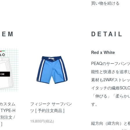
買い物を続ける
TEM
DETAIL
Red x White
PEAQのサーフパン
能性と快適さを追求
素材も2WAYストレ
イタッチの繊維SOL
「伸びる」「柔らか
Q カスタム
フィジーク サーフパン
す。
YPE-H
ツ [ 予約注文商品 ]
 特別注文 /
19,800円(税込)
縦方向（緯方向）と
]