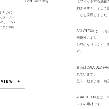
にフィットする感覚
Light Blue x Navy
動きやすく、そして
では デザイン
ことを実現しました
カラーリン
けのサーフパ
ことが可能
SOLOTEX®は、
回復性により
シワになりにくく、
す。
裏面はCALCULO
れています。
是非、動きよさ、着
EVIEW
※CALCULO®と
ッチの素材です。