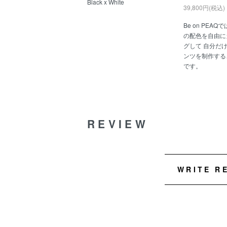
Black x White
39,800円(税込)
Be on PEAQ
の配色を自由に
グして 自分だ
ンツを制作する
です。
REVIEW
WRITE R