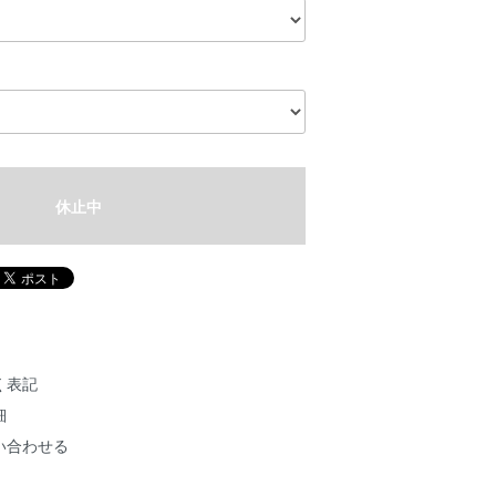
休止中
く表記
細
い合わせる