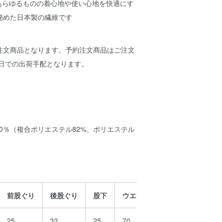
は、あらゆるものの着心地や使い心地を快適にす
秘めた日本製の繊維です
注文商品となります。予約注文商品はご注文
業日での出荷手配となります。
00％（複合ポリエステル82%、ポリエステル
前股ぐり
後股ぐり
股下
ウエスト
ヒップ幅
渡
25
32
25
70
47
31