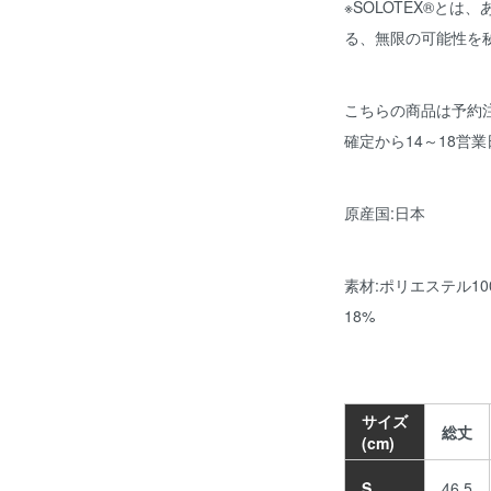
※SOLOTEX®と
る、無限の可能性を
こちらの商品は予約
確定から14～18営
原産国:日本
素材:ポリエステル1
18%
サイズ
総丈
(cm)
S
46.5